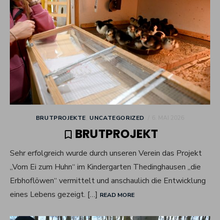
POSTED
BRUTPROJEKTE
,
UNCATEGORIZED
6. MAI 2026
ON
BRUTPROJEKT
Sehr erfolgreich wurde durch unseren Verein das Projekt
„Vom Ei zum Huhn“ im Kindergarten Thedinghausen „die
Erbhoflöwen“ vermittelt und anschaulich die Entwicklung
eines Lebens gezeigt. […]
READ MORE