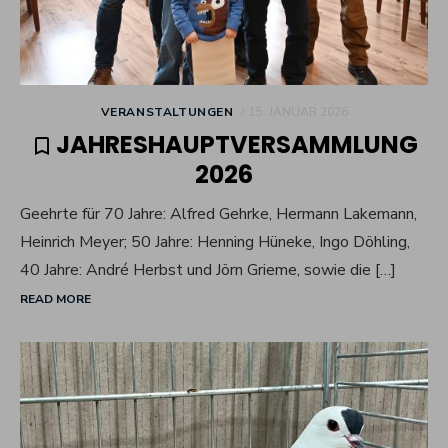
POSTED
VERANSTALTUNGEN
15. JANUAR 2026
ON
JAHRESHAUPTVERSAMMLUNG
2026
Geehrte für 70 Jahre: Alfred Gehrke, Hermann Lakemann,
Heinrich Meyer; 50 Jahre: Henning Hüneke, Ingo Döhling,
40 Jahre: André Herbst und Jörn Grieme, sowie die […]
READ MORE