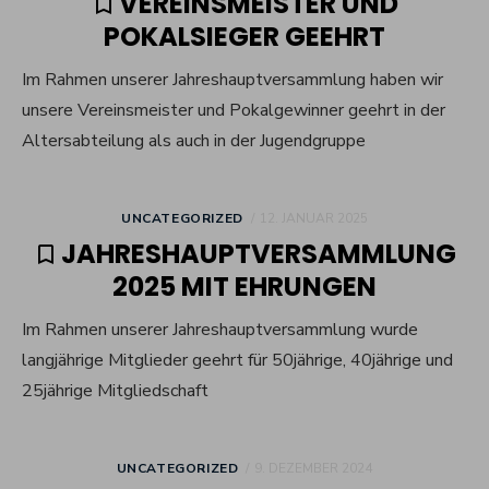
VEREINSMEISTER UND
POKALSIEGER GEEHRT
Im Rahmen unserer Jahreshauptversammlung haben wir
unsere Vereinsmeister und Pokalgewinner geehrt in der
Altersabteilung als auch in der Jugendgruppe
POSTED
UNCATEGORIZED
12. JANUAR 2025
ON
JAHRESHAUPTVERSAMMLUNG
2025 MIT EHRUNGEN
Im Rahmen unserer Jahreshauptversammlung wurde
langjährige Mitglieder geehrt für 50jährige, 40jährige und
25jährige Mitgliedschaft
POSTED
UNCATEGORIZED
9. DEZEMBER 2024
ON