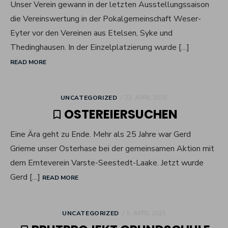
Unser Verein gewann in der letzten Ausstellungssaison
die Vereinswertung in der Pokalgemeinschaft Weser-
Eyter vor den Vereinen aus Etelsen, Syke und
Thedinghausen. In der Einzelplatzierung wurde […]
READ MORE
POSTED
UNCATEGORIZED
23. APRIL 2025
ON
OSTEREIERSUCHEN
Eine Ära geht zu Ende. Mehr als 25 Jahre war Gerd
Grieme unser Osterhase bei der gemeinsamen Aktion mit
dem Ernteverein Varste-Seestedt-Laake. Jetzt wurde
Gerd […]
READ MORE
POSTED
UNCATEGORIZED
5. APRIL 2025
ON