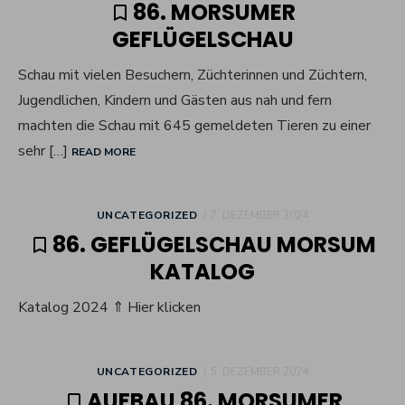
86. MORSUMER
GEFLÜGELSCHAU
Schau mit vielen Besuchern, Züchterinnen und Züchtern,
Jugendlichen, Kindern und Gästen aus nah und fern
machten die Schau mit 645 gemeldeten Tieren zu einer
sehr […]
READ MORE
POSTED
UNCATEGORIZED
7. DEZEMBER 2024
ON
86. GEFLÜGELSCHAU MORSUM
KATALOG
Katalog 2024 ⇑ Hier klicken
POSTED
UNCATEGORIZED
5. DEZEMBER 2024
ON
AUFBAU 86. MORSUMER