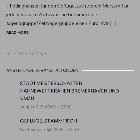
Thedinghausen für den Geflügelzuchtverein Morsum Für
jede verkaufte Autowäsche bekommt die
Jugendgruppe/Zeltlagergruppe einen Euro. Wir […]
READ MORE
Beitragsnavigation
Ältere Beiträge
ANSTEHENDE VERANSTALTUNGEN
STADTMEISTERSCHAFTEN
HÄHNEWETTKRÄHEN BREMERHAVEN UND
UMZU
August 9 @ 09:00
-
13:00
GEFLÜGELSTAMMTISCH
September 7 @ 19:30
-
21:30