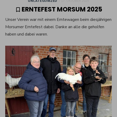
POSTED
UNCATEGORIZED
17. OKTOBER 2025
ON
ERNTEFEST MORSUM 2025
Unser Verein war mit einem Erntewagen beim diesjährigen
Morsumer Erntefest dabei. Danke an alle die geholfen
haben und dabei waren.