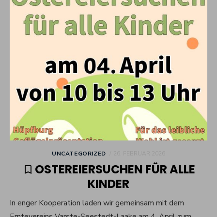
POSTED
UNCATEGORIZED
26. FEBRUAR 2026
ON
OSTEREIERSUCHEN FÜR ALLE
KINDER
In enger Kooperation laden wir gemeinsam mit dem
Erntevereins Varste-Seestedt-Laake am 4. April zum