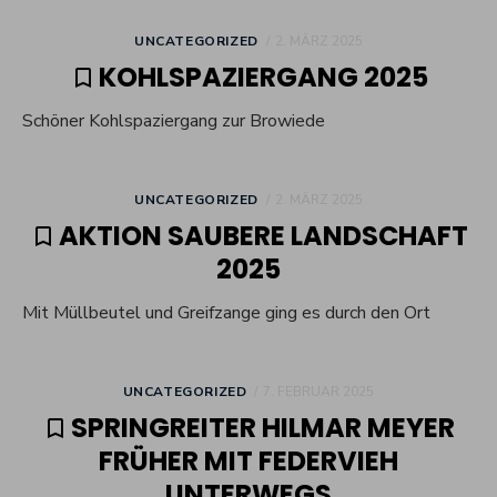
POSTED
UNCATEGORIZED
2. MÄRZ 2025
ON
KOHLSPAZIERGANG 2025
Schöner Kohlspaziergang zur Browiede
POSTED
UNCATEGORIZED
2. MÄRZ 2025
ON
AKTION SAUBERE LANDSCHAFT
2025
Mit Müllbeutel und Greifzange ging es durch den Ort
POSTED
UNCATEGORIZED
7. FEBRUAR 2025
ON
SPRINGREITER HILMAR MEYER
FRÜHER MIT FEDERVIEH
UNTERWEGS