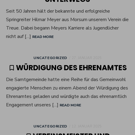
Seit 50 Jahren hält der bekannte und erfolgreiche
Springreiter Hilmar Meyer aus Morsum unserem Verein die
Treue. Dabei begann Meyers Karriere als Jugendlicher
nicht auf […]
READ MORE
POSTED
UNCATEGORIZED
27. JANUAR 2025
ON
WÜRDIGUNG DES EHRENAMTES
Die Samtgemeinde hatte eine Reihe für das Gemeinwohl
engagierte Menschen zu einem Abend der Würdigung des
Ehrenamtes geladen und würdigte auch das ehrenamtlich
Engagement unseres […]
READ MORE
POSTED
UNCATEGORIZED
12. JANUAR 2025
ON