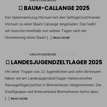
UNCATEGORIZED
21. JULI 2025
ON
BAUM-CALLANGE 2025
Der Spielmannszug Morsum hat den Geflügelzuchtverein
Morsum zu einer Baum Callange eingeladen. Das heißt,
wir mussten innerhalb von sieben Tagen nach der
Nominierung einen Baum […]
READ MORE
POSTED
UNCATEGORIZED
21. JULI 2025
ON
LANDESJUGENDZELTLAGER 2025
Mit einer Truppe von 22 Jugendlichen und zehn Betreuern
haben wir am Landesjugendzeltlager Hannoverscher
Rassegeflügelzüchter in Bremerhaven teilgenommen. Die
Stadtgruppe und Kreisverband Bremerhaven hatte dazu
[…]
READ MORE