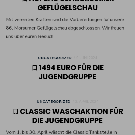
GEFLÜGELSCHAU
Mit vereinten Kräften sind die Vorbereitungen für unsere
86. Morsumer Geflügelschau abgeschlossen. Wir freuen
uns über euren Besuch
POSTED
UNCATEGORIZED
9. JUNI 2024
ON
1494 EURO FÜR DIE
JUGENDGRUPPE
POSTED
UNCATEGORIZED
3. APRIL 2024
ON
CLASSIC WASCHAKTION FÜR
DIE JUGENDGRUPPE
Vom 1. bis 30. April wäscht die Classic Tankstelle in