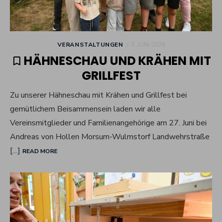
POSTED
VERANSTALTUNGEN
3. JUNI 2026
ON
HÄHNESCHAU UND KRÄHEN MIT
GRILLFEST
Zu unserer Hähneschau mit Krähen und Grillfest bei
gemütlichem Beisammensein laden wir alle
Vereinsmitglieder und Familienangehörige am 27. Juni bei
Andreas von Hollen Morsum-Wulmstorf Landwehrstraße
[…]
READ MORE