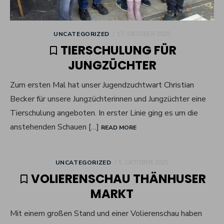
POSTED
UNCATEGORIZED
17. OKTOBER 2025
ON
TIERSCHULUNG FÜR
JUNGZÜCHTER
Zum ersten Mal hat unser Jugendzuchtwart Christian
Becker für unsere Jungzüchterinnen und Jungzüchter eine
Tierschulung angeboten. In erster Linie ging es um die
anstehenden Schauen […]
READ MORE
POSTED
UNCATEGORIZED
5. OKTOBER 2025
ON
VOLIERENSCHAU THÄNHUSER
MARKT
Mit einem großen Stand und einer Volierenschau haben