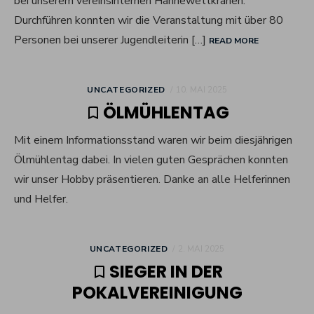
bei unserem vereinsinternen Hähnewettkrähen.
Durchführen konnten wir die Veranstaltung mit über 80
Personen bei unserer Jugendleiterin […]
READ MORE
POSTED
UNCATEGORIZED
10. MAI 2025
ON
ÖLMÜHLENTAG
Mit einem Informationsstand waren wir beim diesjährigen
Ölmühlentag dabei. In vielen guten Gesprächen konnten
wir unser Hobby präsentieren. Danke an alle Helferinnen
und Helfer.
POSTED
UNCATEGORIZED
2. MAI 2025
ON
SIEGER IN DER
POKALVEREINIGUNG