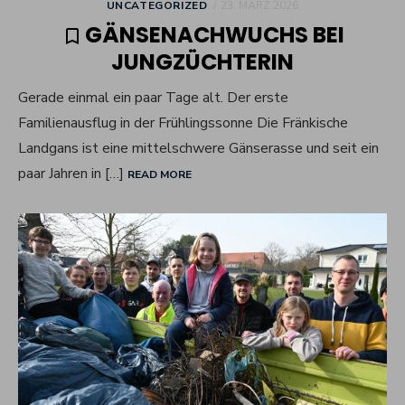
POSTED
UNCATEGORIZED
23. MÄRZ 2026
ON
GÄNSENACHWUCHS BEI
JUNGZÜCHTERIN
Gerade einmal ein paar Tage alt. Der erste
Familienausflug in der Frühlingssonne Die Fränkische
Landgans ist eine mittelschwere Gänserasse und seit ein
paar Jahren in […]
READ MORE