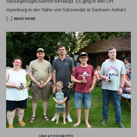
Rassegeflügelzüchter beteiligt. Es ging in den Ort
Apenburg in der Nähe von Salzwedel in Sachsen-Anhalt.
[…]
READ MORE
POSTED
UNCATEGORIZED
2. JULI 2026