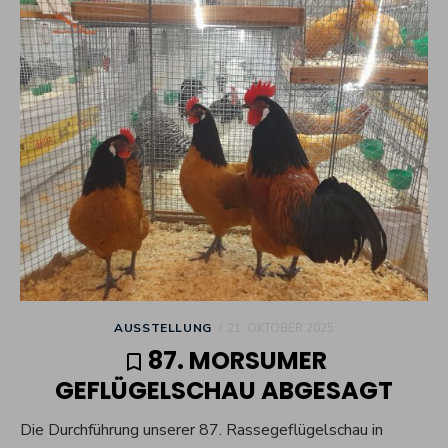
POSTED
AUSSTELLUNG
21. OKTOBER 2025
ON
87. MORSUMER
GEFLÜGELSCHAU ABGESAGT
Die Durchführung unserer 87. Rassegeflügelschau in