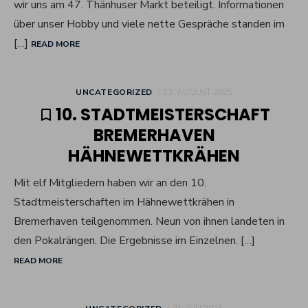
wir uns am 47. Thänhuser Markt beteiligt. Informationen
über unser Hobby und viele nette Gespräche standen im
[…]
READ MORE
POSTED
UNCATEGORIZED
13. AUGUST 2025
ON
10. STADTMEISTERSCHAFT
BREMERHAVEN
HÄHNEWETTKRÄHEN
Mit elf Mitgliedern haben wir an den 10.
Stadtmeisterschaften im Hähnewettkrähen in
Bremerhaven teilgenommen. Neun von ihnen landeten in
den Pokalrängen. Die Ergebnisse im Einzelnen. […]
READ MORE
POSTED