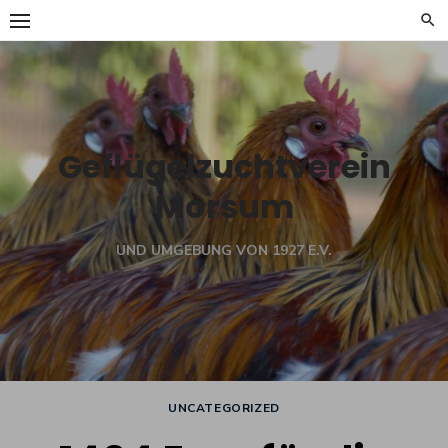
Skip
to
content
Geflügelzuchtverein
Morsum
UND UMGEBUNG VON 1927 E.V.
UNCATEGORIZED