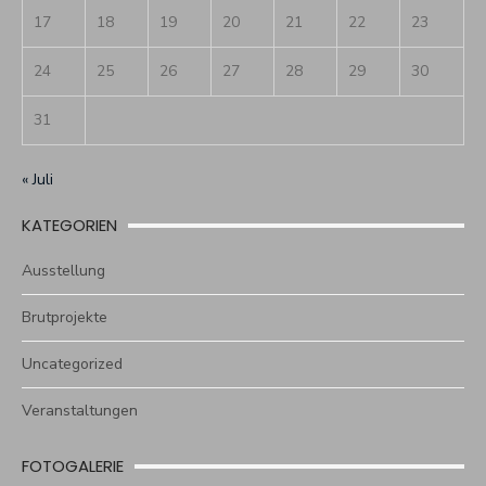
17
18
19
20
21
22
23
24
25
26
27
28
29
30
31
« Juli
KATEGORIEN
Ausstellung
Brutprojekte
Uncategorized
Veranstaltungen
FOTOGALERIE