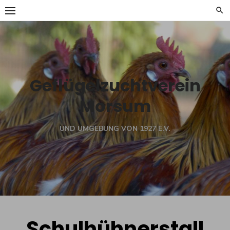
Skip
to
content
Geflügelzuchtverein
Morsum
UND UMGEBUNG VON 1927 E.V.
Schulhühnerstall