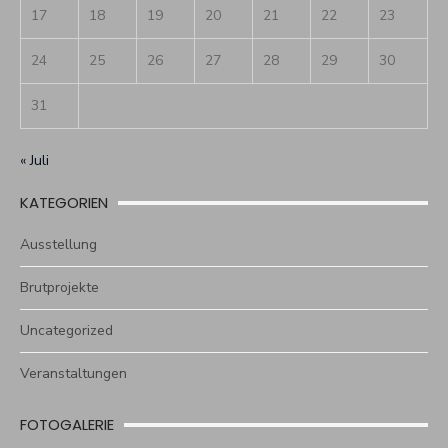
17
18
19
20
21
22
23
24
25
26
27
28
29
30
31
« Juli
KATEGORIEN
Ausstellung
Brutprojekte
Uncategorized
Veranstaltungen
FOTOGALERIE