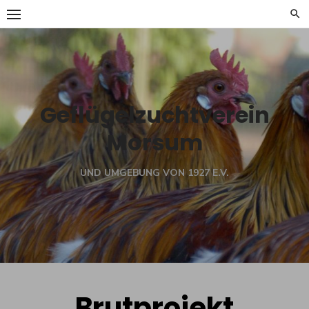
Skip
to
content
Geflügelzuchtverein
Morsum
UND UMGEBUNG VON 1927 E.V.
Brutprojekt