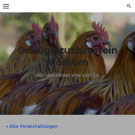
Skip
to
content
Geflügelzuchtverein
Morsum
UND UMGEBUNG VON 1927 E.V.
« Alle Veranstaltungen