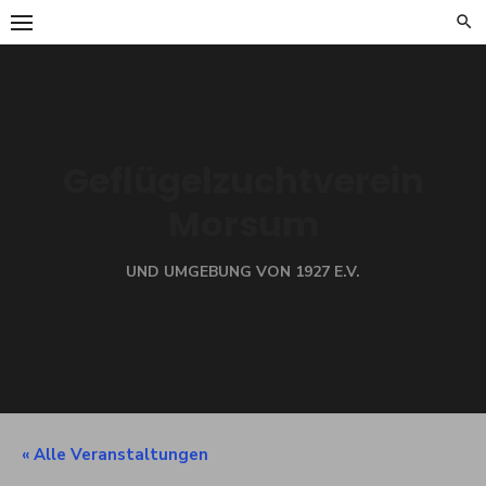
Skip
to
content
Geflügelzuchtverein
Morsum
UND UMGEBUNG VON 1927 E.V.
« Alle Veranstaltungen