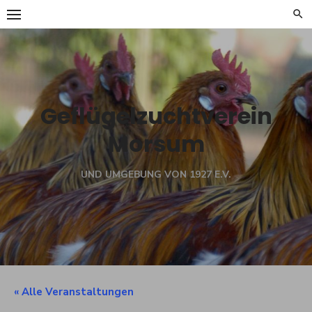
Skip
to
content
Geflügelzuchtverein
Morsum
UND UMGEBUNG VON 1927 E.V.
« Alle Veranstaltungen