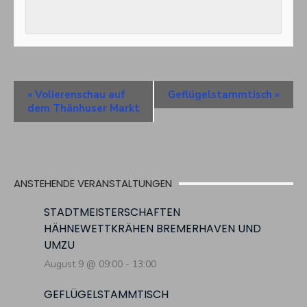
Veranstaltung
«
Volierenschau auf
Geflügelstammtisch
»
Navigation
dem Thänhuser Markt
ANSTEHENDE VERANSTALTUNGEN
STADTMEISTERSCHAFTEN
HÄHNEWETTKRÄHEN BREMERHAVEN UND
UMZU
August 9 @ 09:00
-
13:00
GEFLÜGELSTAMMTISCH